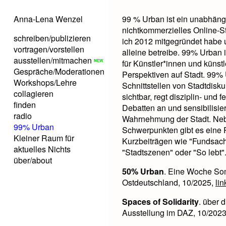
Anna-Lena Wenzel
99 % Urban ist ein unabhäng
nichtkommerzielles Online-S
schreiben/publizieren
ich 2012 mitgegründet habe 
vortragen/vorstellen
alleine betreibe. 99% Urban i
ausstellen/mitmachen
für Künstler*innen und künst
Gespräche/Moderationen
Perspektiven auf Stadt. 99%
Workshops/Lehre
Schnittstellen von Stadtdisk
collagieren
sichtbar, regt disziplin- und 
finden
Debatten an und sensibilisiert
radio
Wahrnehmung der Stadt. Neb
99% Urban
Schwerpunkten gibt es eine 
Kleiner Raum für
Kurzbeiträgen wie "Fundsac
aktuelles Nichts
"Stadtszenen" oder "So lebt"
über/about
50% Urban
. Eine Woche So
Ostdeutschland, 10/2025,
lin
Spaces of Solidarity
. über 
Ausstellung im DAZ, 10/202