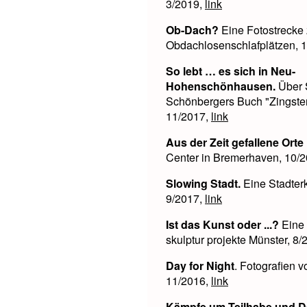
3/2019,
link
Ob-Dach?
Eine Fotostrecke
Obdachlosenschlafplätzen, 
So lebt … es sich in Neu-
Hohenschönhausen.
Über 
Schönbergers Buch "Zingster
11/2017,
link
Aus der Zeit gefallene Orte I
Center in Bremerhaven, 10/
Slowing Stadt.
Eine Stadter
9/2017,
link
Ist das Kunst oder ...?
Eine 
skulptur projekte Münster, 8
Day for Night
. Fotografien 
11/2016,
link
Kämpfe um Teilhabe und D