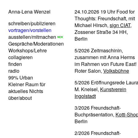
Anna-Lena Wenzel
24.10.2026 19 Uhr Food for
Thoughts: Freundschaft, mit
schreiben/publizieren
Michael Hirsch,
sign CIAT
,
vortragen/vorstellen
Zossener Straße 34 HH,
ausstellen/mitmachen
Berlin
Gespräche/Moderationen
Workshops/Lehre
5/2026 Zeitmaschinin,
collagieren
zusammen mit Anna Herms
finden
im Rahmen von Future East!
radio
Roter Salon,
Volksbühne
99% Urban
5/2026 Eröffnungsrede Laur
Kleiner Raum für
M. Kneisel,
Kunstverein
aktuelles Nichts
Ingolstadt
über/about
3/2026 Freundschaft-
Buchpräsentation,
Kotti-Sho
Berlin
2/2026 Freundschaft-