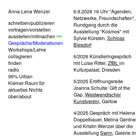
Anna-Lena Wenzel
6.9.2026 16 Uhr "Agenden,
Netzwerke, Freundschaften",
schreiben/publizieren
Rundgang durch die
vortragen/vorstellen
Ausstellung "Kosmos" mit
ausstellen/mitmachen
Sylvie Kürsten,
Schloss
Gespräche/Moderationen
Biesdorf
Workshops/Lehre
collagieren
6/2026 Künstleringespräch
finden
mit Luise Ritter,
ZfBL
im
radio
Kulturpalast, Dresden
99% Urban
5/2025 Eröffnungsrede
Kleiner Raum für
Joanna Schulte: Gift of the
aktuelles Nichts
Gap,
Westwendischer
über/about
Kunstverein
, Gartow
4/2025 Gespräch mit Helena
Doppelbauer, Melina Gentne
und Kristin Wenzel über die
Ausstellung
Swim
, Galerie i